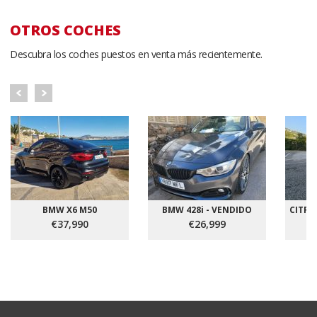
OTROS COCHES
Descubra los coches puestos en venta más recientemente.
BMW X6 M50
BMW 428i - VENDIDO
CITRO
€37,990
€26,999